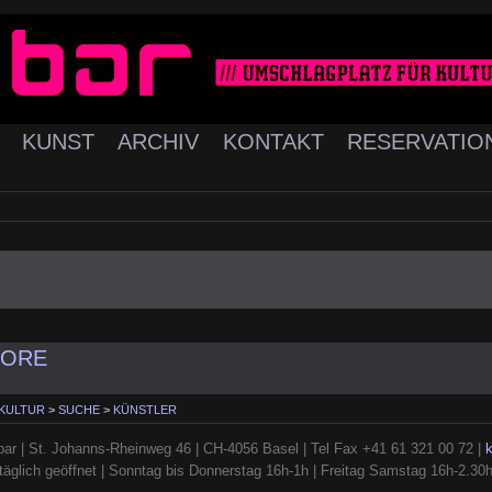
K
KUNST
ARCHIV
KONTAKT
RESERVATIO
MORE
 KULTUR
>
SUCHE
>
KÜNSTLER
ar | St. Johanns-Rheinweg 46 | CH-4056 Basel | Tel Fax +41 61 321 00 72 |
täglich geöffnet | Sonntag bis Donnerstag 16h-1h | Freitag Samstag 16h-2.30