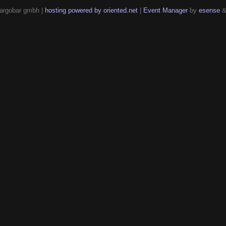
argobar gmbh |
hosting powered by oriented.net
|
Event Manager
by
esense
&