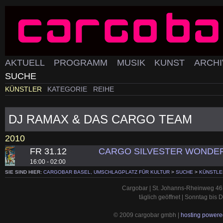
AKTUELL
PROGRAMM
MUSIK
KUNST
ARCH
SUCHE
KÜNSTLER
KATEGORIE
REIHE
DJ RAMAX & DAS CARGO TEAM
2010
FR 31.12
CARGO SILVESTER WONDE
16:00 - 02:00
SIE SIND HIER:
CARGOBAR BASEL, UMSCHLAGPLATZ FÜR KULTUR
>
SUCHE
>
KÜNSTLE
Cargobar | St. Johanns-Rheinweg 46 
täglich geöffnet | Sonntag bis
© 2009 cargobar gmbh |
hosting powered