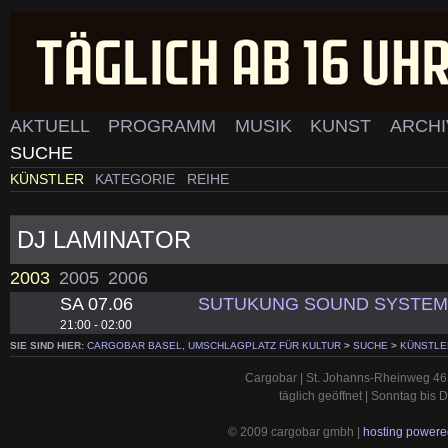
AKTUELL
PROGRAMM
MUSIK
KUNST
ARCH
SUCHE
KÜNSTLER
KATEGORIE
REIHE
DJ LAMINATOR
2003
2005
2006
SA 07.06
SUTUKUNG SOUND SYSTE
21:00 - 02:00
SIE SIND HIER:
CARGOBAR BASEL, UMSCHLAGPLATZ FÜR KULTUR
>
SUCHE
>
KÜNSTLE
Cargobar | St. Johanns-Rheinweg 46 
täglich geöffnet | Sonntag bis
© 2009 cargobar gmbh |
hosting powered