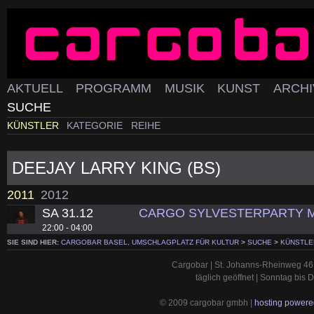
AKTUELL
PROGRAMM
MUSIK
KUNST
ARCH
SUCHE
KÜNSTLER
KATEGORIE
REIHE
DEEJAY LARRY KING (BS)
2011
2012
SA 31.12
CARGO SYLVESTERPARTY MI
22:00 - 04:00
SIE SIND HIER:
CARGOBAR BASEL, UMSCHLAGPLATZ FÜR KULTUR
>
SUCHE
>
KÜNSTLE
Cargobar | St. Johanns-Rheinweg 46 
täglich geöffnet | Sonntag bis
© 2009 cargobar gmbh |
hosting powered