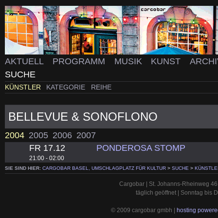
AKTUELL
PROGRAMM
MUSIK
KUNST
ARCH
SUCHE
KÜNSTLER
KATEGORIE
REIHE
BELLEVUE & SONOFLONO
2004
2005
2006
2007
FR 17.12
PONDEROSA STOMP
21:00 - 02:00
SIE SIND HIER:
CARGOBAR BASEL, UMSCHLAGPLATZ FÜR KULTUR
>
SUCHE
>
KÜNSTLE
Cargobar | St. Johanns-Rheinweg 46 
täglich geöffnet | Sonntag bis
© 2009 cargobar gmbh |
hosting powered