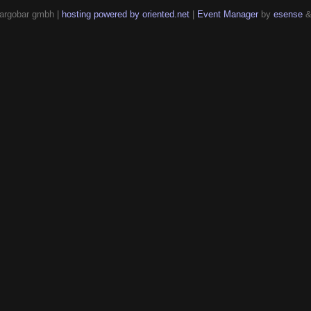
argobar gmbh |
hosting powered by oriented.net
|
Event Manager
by
esense
&