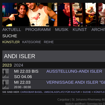
AKTUELL
PROGRAMM
MUSIK
KUNST
ARCH
SUCHE
KÜNSTLER
KATEGORIE
REIHE
ANDI ISLER
2023
2024
MI 22.03 BIS
AUSSTELLUNG-ANDI ISLER
SO 04.06
MI 22.03
VERNISSAGE ANDI ISLER 
20:00 - 00:00
SIE SIND HIER:
CARGOBAR BASEL, UMSCHLAGPLATZ FÜR KULTUR
>
SUCHE
>
KÜNSTLE
Cargobar | St. Johanns-Rheinweg 46 
täglich geöffnet | Sonntag bis