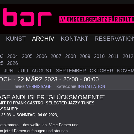
K
KUNST
ARCHIV
KONTAKT
RESERVATIO
03
2004
2005
2006
2007
2008
2009
2010
2011
201
25
2026
I
JUNI
JULI
AUGUST
SEPTEMBER
OKTOBER
NOVE
WOCH
•
22.MÄRZ 2023
•
20:00 - 00:00
R
VERNISSAGE
INSTALLATION
REIHE
KATEGORIE
AGE ANDI ISLER "GLÜCKSMOMENTE"
MIT DJ FRANK CASTRO, SELECTED JAZZY TUNES
GSDAUER:
3.03. – SONNTAG, 04.06.2023,
Fotokamera – das wollte ich. Viele Farben und
n jetzt! Farben aufsaugen und staunen.