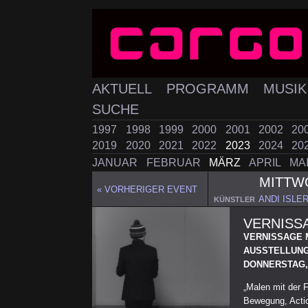
AKTUELL
PROGRAMM
MUSI
SUCHE
1997
1998
1999
2000
2001
2002
20
2019
2020
2021
2022
2023
2024
20
JANUAR
FEBRUAR
MÄRZ
APRIL
MA
MITT
« VORHERIGER EVENT
ANDI ISLE
KÜNSTLER
VERNISS
VERNISSAGE 
AUSSTELLUN
DONNERSTAG, 2
„Malen mit der 
Bewegung, Actio