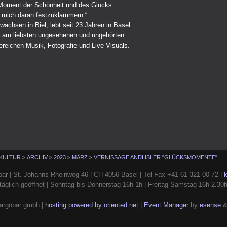
 Moment der Schönheit und des Glücks
e mich daran festzuklammern.“
ewachsen in Biel, lebt seit 23 Jahren in Basel
 am liebsten ungesehenen und ungehörten
ereichen Musik, Fotografie und Live Visuals.
 KULTUR
>
ARCHIV
>
2023
>
MÄRZ
>
VERNISSAGE ANDI ISLER "GLÜCKSMOMENTE"
ar | St. Johanns-Rheinweg 46 | CH-4056 Basel | Tel Fax +41 61 321 00 72 |
täglich geöffnet | Sonntag bis Donnerstag 16h-1h | Freitag Samstag 16h-2.30
argobar gmbh |
hosting powered by oriented.net
|
Event Manager
by
esense
&