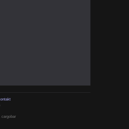
kontakt
h
 cargobar