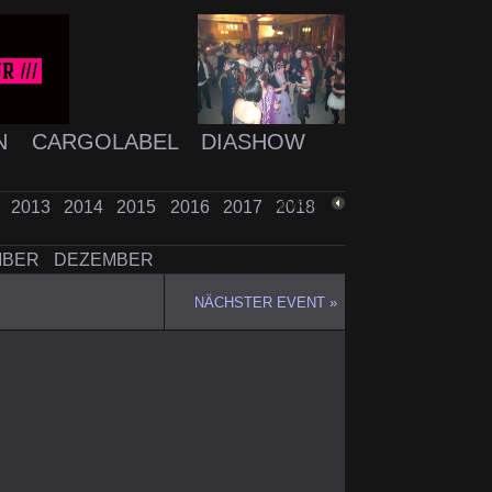
N
CARGOLABEL
DIASHOW
2
2013
2014
2015
2016
2017
2018
ZURÜCK
MBER
DEZEMBER
NÄCHSTER EVENT »