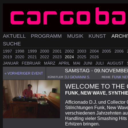
AKTUELL
PROGRAMM
MUSIK
KUNST
ARCH
SUCHE
1997
1998
1999
2000
2001
2002
2003
2004
2005
2006
2019
2020
2021
2022
2023
2024
2025
2026
JANUAR
FEBRUAR
MÄRZ
APRIL
MAI
JUNI
JULI
AUGUST
SAMSTAG
•
09.NOVEMBE
« VORHERIGER EVENT
DJ GIOVANNI S.
FUNK NE
KÜNSTLER
REIHE
WELCOME TO THE 
FUNK, NEW WAVE, SYNTHI
Afficionado D.J. und Collector 
Stilrichtungen Funk, New Wave
verschiedenen Jahrzehnten auf
Handling vieler Smashing Hits
Erhitzen bringen.