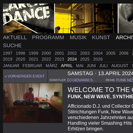
AKTUELL
PROGRAMM
MUSIK
KUNST
ARCH
SUCHE
1997
1998
1999
2000
2001
2002
2003
2004
2005
2006
2019
2020
2021
2022
2023
2024
2025
2026
JANUAR
FEBRUAR
MÄRZ
APRIL
MAI
JUNI
JULI
AUGUST
SAMSTAG
•
13.APRIL 202
« VORHERIGER EVENT
DJ GIOVANNI S.
FUNK NE
KÜNSTLER
REIHE
WELCOME TO THE 
FUNK, NEW WAVE, SYNTHI
Afficionado D.J. und Collector 
Stilrichtungen Funk, New Wave
verschiedenen Jahrzehnten auf
Handling vieler Smashing Hits
Erhitzen bringen.