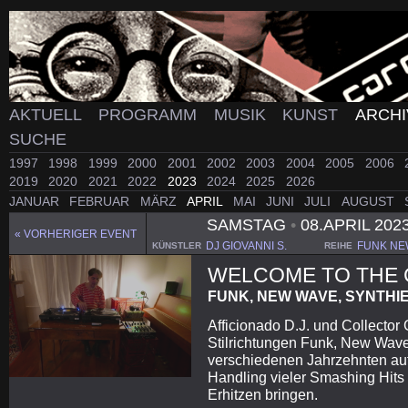
AKTUELL
PROGRAMM
MUSIK
KUNST
ARCH
SUCHE
1997
1998
1999
2000
2001
2002
2003
2004
2005
2006
2019
2020
2021
2022
2023
2024
2025
2026
JANUAR
FEBRUAR
MÄRZ
APRIL
MAI
JUNI
JULI
AUGUST
SAMSTAG
•
08.APRIL 202
« VORHERIGER EVENT
DJ GIOVANNI S.
FUNK NE
KÜNSTLER
REIHE
WELCOME TO THE 
FUNK, NEW WAVE, SYNTHI
Afficionado D.J. und Collector 
Stilrichtungen Funk, New Wave
verschiedenen Jahrzehnten auf
Handling vieler Smashing Hits
Erhitzen bringen.