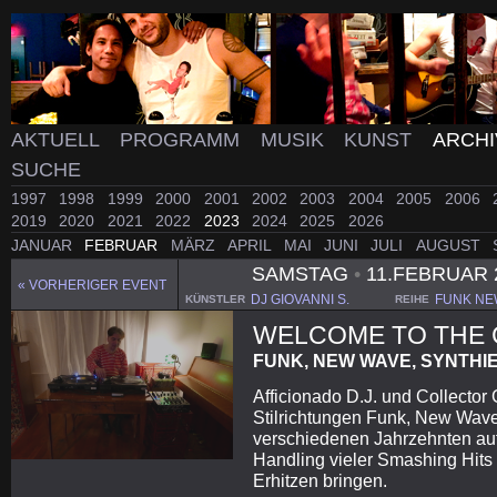
AKTUELL
PROGRAMM
MUSIK
KUNST
ARCH
SUCHE
1997
1998
1999
2000
2001
2002
2003
2004
2005
2006
2019
2020
2021
2022
2023
2024
2025
2026
JANUAR
FEBRUAR
MÄRZ
APRIL
MAI
JUNI
JULI
AUGUST
SAMSTAG
•
11.FEBRUAR 
« VORHERIGER EVENT
DJ GIOVANNI S.
FUNK NE
KÜNSTLER
REIHE
WELCOME TO THE 
FUNK, NEW WAVE, SYNTHI
Afficionado D.J. und Collector 
Stilrichtungen Funk, New Wave
verschiedenen Jahrzehnten auf
Handling vieler Smashing Hits
Erhitzen bringen.