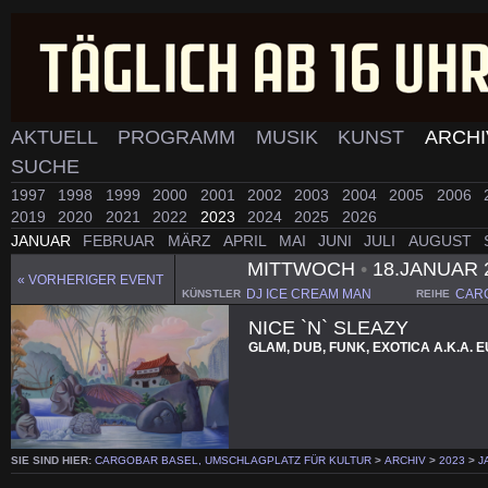
AKTUELL
PROGRAMM
MUSIK
KUNST
ARCH
SUCHE
1997
1998
1999
2000
2001
2002
2003
2004
2005
2006
2019
2020
2021
2022
2023
2024
2025
2026
JANUAR
FEBRUAR
MÄRZ
APRIL
MAI
JUNI
JULI
AUGUST
MITTWOCH
•
18.JANUAR 
« VORHERIGER EVENT
DJ ICE CREAM MAN
CAR
KÜNSTLER
REIHE
NICE `N` SLEAZY
GLAM, DUB, FUNK, EXOTICA A.K.A.
SIE SIND HIER:
CARGOBAR BASEL, UMSCHLAGPLATZ FÜR KULTUR
>
ARCHIV
>
2023
>
J