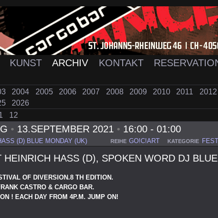
K
KUNST
ARCHIV
KONTAKT
RESERVATIO
03
2004
2005
2006
2007
2008
2009
2010
2011
201
25
2026
1
12
AG
•
13.SEPTEMBER 2021
•
16:00 - 01:00
HASS (D) BLUE MONDAY (UK)
GO!C!ART
FEST
REIHE
KATEGORIE
 HEINRICH HASS (D), SPOKEN WORD DJ BLUE
STIVAL OF DIVERSION.8 TH EDITION.
FRANK CASTRO & CARGO BAR.
ON ! EACH DAY FROM 4P.M. JUMP ON!