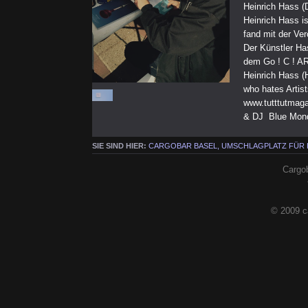
Heinrich Hass (
Heinrich Hass i
fand mit der Ve
Der Künstler Ha
dem Go ! C ! A
Heinrich Hass (
who hates Artist
www.tutttutmagaz
& DJ Blue Mond
SIE SIND HIER:
CARGOBAR BASEL, UMSCHLAGPLATZ FÜR
Cargob
© 2009 c