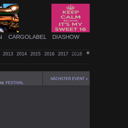
N
CARGOLABEL
DIASHOW
2
2013
2014
2015
2016
2017
2018
ZURÜCK
NÄCHSTER EVENT »
FESTIVAL
IE