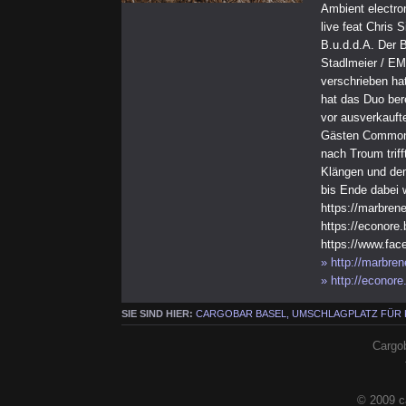
Ambient electro
live feat Chris S
B.u.d.d.A. Der 
Stadlmeier / E
verschrieben hat
hat das Duo ber
vor ausverkauft
Gästen Common E
nach Troum trif
Klängen und dem
bis Ende dabei 
https://marbre
https://econore
https://www.fa
» http://marbre
» http://econor
SIE SIND HIER:
CARGOBAR BASEL, UMSCHLAGPLATZ FÜR
Cargob
© 2009 c