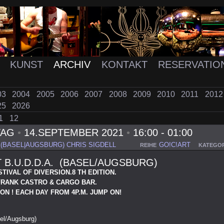
K
KUNST
ARCHIV
KONTAKT
RESERVATIO
03
2004
2005
2006
2007
2008
2009
2010
2011
201
25
2026
1
12
TAG
•
14.SEPTEMBER 2021
•
16:00 - 01:00
. (BASEL|AUGSBURG) CHRIS SIGDELL
GO!C!ART
REIHE
KATEGOR
 B.U.D.D.A. (BASEL/AUGSBURG)
STIVAL OF DIVERSION.8 TH EDITION.
FRANK CASTRO & CARGO BAR.
ON ! EACH DAY FROM 4P.M. JUMP ON!
sel/Augsburg)