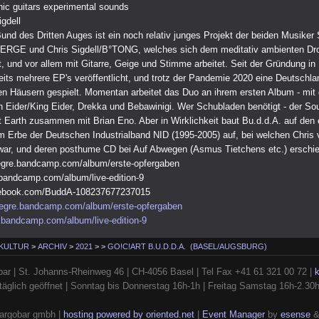
nic guitars experimental sounds
igdell
Bund des Dritten Auges ist ein noch relativ junges Projekt der beiden Musiker
MERGE und Chris Sigdell/B°TONG, welches sich dem meditativ ambienten Dr
, und vor allem mit Gitarre, Geige und Stimme arbeitet. Seit der Gründung in
eits mehrere EP's veröffentlicht, und trotz der Pandemie 2020 eine Deutschl
en Häusern gespielt. Momentan arbeitet das Duo an ihrem ersten Album - mit
ider/King Eider, Drekka und Bebawinigi. Wer Schubladen benötigt - der Sou
ft Earth zusammen mit Brian Eno. Aber in Wirklichkeit baut Bu.d.d.A. auf den
 Erbe der Deutschen Industrialband NID (1995-2005) auf, bei welchen Chris
war, und deren posthume CD bei Auf Abwegen (Asmus Tietchens etc.) erschie
negre.bandcamp.com/album/erste-opfergaben
.bandcamp.com/album/live-edition-9
cebook.com/BuddA-108237677237015
negre.bandcamp.com/album/erste-opfergaben
e.bandcamp.com/album/live-edition-9
 KULTUR
>
ARCHIV
>
2021
>
>
GO!C!ART B.U.D.D.A. (BASEL/AUGSBURG)
ar | St. Johanns-Rheinweg 46 | CH-4056 Basel | Tel Fax +41 61 321 00 72 |
täglich geöffnet | Sonntag bis Donnerstag 16h-1h | Freitag Samstag 16h-2.30
argobar gmbh |
hosting powered by oriented.net
|
Event Manager
by
esense
&