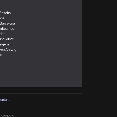
 Sascha
one
 Barcelona
andtournee
 den
nd klingt
 eigenen
 von Anfang
n.
kontakt
h
 cargobar