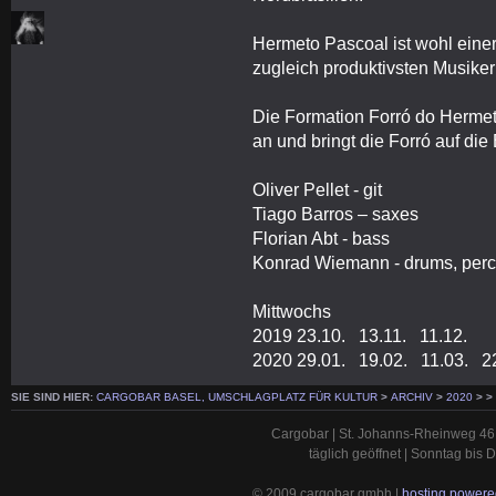
Hermeto Pascoal ist wohl einer
zugleich produktivsten Musiker
Die Formation Forró do Herme
an und bringt die Forró auf die
Oliver Pellet - git
Tiago Barros – saxes
Florian Abt - bass
Konrad Wiemann - drums, per
Mittwochs
2019 23.10. 13.11. 11.12.
2020 29.01. 19.02. 11.03. 2
SIE SIND HIER:
CARGOBAR BASEL, UMSCHLAGPLATZ FÜR KULTUR
>
ARCHIV
>
2020
>
>
Cargobar | St. Johanns-Rheinweg 46 
täglich geöffnet | Sonntag bis
© 2009 cargobar gmbh |
hosting powered