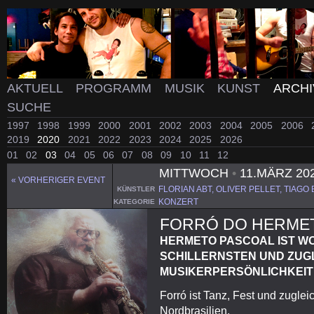
AKTUELL
PROGRAMM
MUSIK
KUNST
ARCH
SUCHE
1997
1998
1999
2000
2001
2002
2003
2004
2005
2006
2019
2020
2021
2022
2023
2024
2025
2026
01
02
03
04
05
06
07
08
09
10
11
12
MITTWOCH
•
11.MÄRZ 20
« VORHERIGER EVENT
FLORIAN ABT, OLIVER PELLET, TIA
KÜNSTLER
KONZERT
KATEGORIE
FORRÓ DO HERME
HERMETO PASCOAL IST W
SCHILLERNSTEN UND ZUG
MUSIKERPERSÖNLICHKEITE
Forró ist Tanz, Fest und zuglei
Nordbrasilien.