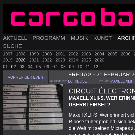
AKTUELL
PROGRAMM
MUSIK
KUNST
ARCH
SUCHE
1997
1998
1999
2000
2001
2002
2003
2004
2005
2006
2019
2020
2021
2022
2023
2024
2025
2026
01
02
03
04
05
06
07
08
09
10
11
12
FREITAG
•
21.FEBRUAR 2
« VORHERIGER EVENT
DJ RIBOSE
MAXELL XLII
KÜNSTLER
REIHE
CIRCUIT ÉLECTRO
MAXELL XLII-S. WER ERINN
ÜBERBLEIBSEL?
Maxell XLII-S. Wer erinnert si
Ribose früher probiert, sich b
die Welt mit seinen Mixtapes zu
es so nicht geklappt. Ein biss