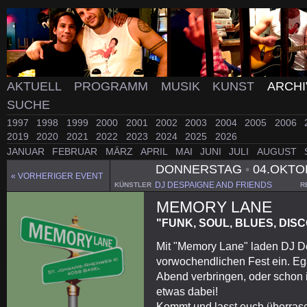
AKTUELL
PROGRAMM
MUSIK
KUNST
ARCH
SUCHE
1997
1998
1999
2000
2001
2002
2003
2004
2005
2006
2019
2020
2021
2022
2023
2024
2025
2026
JANUAR
FEBRUAR
MÄRZ
APRIL
MAI
JUNI
JULI
AUGUST
DONNERSTAG
•
04.OKTO
« VORHERIGER EVENT
DJ DESPAIGNE AND FRIENDS
KÜNSTLER
R
MEMORY LANE
"FUNK, SOUL, BLUES, DIS
Mit "Memory Lane" laden DJ D
vorwochendlichen Fest ein. Eg
Abend verbringen, oder schon in
etwas dabei!
Kommt und lasst euch überras