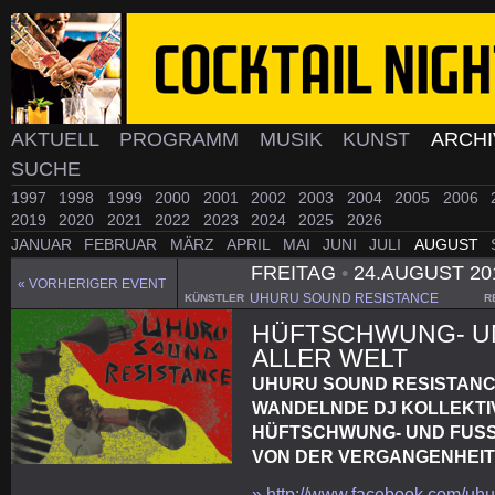
AKTUELL
PROGRAMM
MUSIK
KUNST
ARCH
SUCHE
1997
1998
1999
2000
2001
2002
2003
2004
2005
2006
2019
2020
2021
2022
2023
2024
2025
2026
JANUAR
FEBRUAR
MÄRZ
APRIL
MAI
JUNI
JULI
AUGUST
FREITAG
•
24.AUGUST 20
« VORHERIGER EVENT
UHURU SOUND RESISTANCE
KÜNSTLER
R
HÜFTSCHWUNG- U
ALLER WELT
UHURU SOUND RESISTANCE
WANDELNDE DJ KOLLEKTIV
HÜFTSCHWUNG- UND FUSS
VON DER VERGANGENHEIT 
» http://www.facebook.com/uh