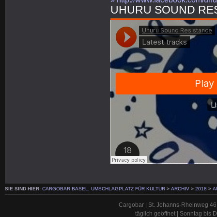
UHURU SOUND RE
SIE SIND HIER:
CARGOBAR BASEL, UMSCHLAGPLATZ FÜR KULTUR
>
ARCHIV
>
2018
>
A
Cargobar | St. Johanns-Rheinweg 46 
täglich geöffnet | Sonntag bis