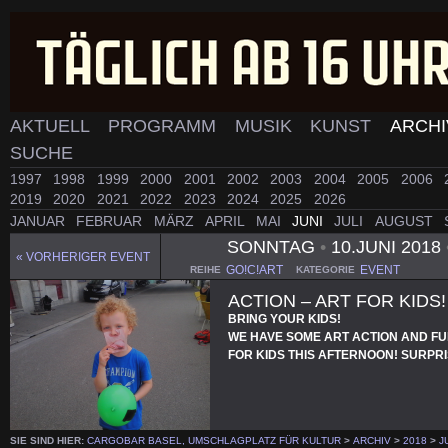
AKTUELL
PROGRAMM
MUSIK
KUNST
ARCH
SUCHE
1997
1998
1999
2000
2001
2002
2003
2004
2005
2006
2019
2020
2021
2022
2023
2024
2025
2026
JANUAR
FEBRUAR
MÄRZ
APRIL
MAI
JUNI
JULI
AUGUST
SONNTAG
•
10.JUNI 2018
« VORHERIGER EVENT
GO!C!ART
EVENT
REIHE
KATEGORIE
ACTION – ART FOR KIDS!
BRING YOUR KIDS!
WE HAVE SOME ART ACTION AND F
FOR KIDS THIS AFTERNOON! SURPRI
SIE SIND HIER:
CARGOBAR BASEL, UMSCHLAGPLATZ FÜR KULTUR
>
ARCHIV
>
2018
>
J