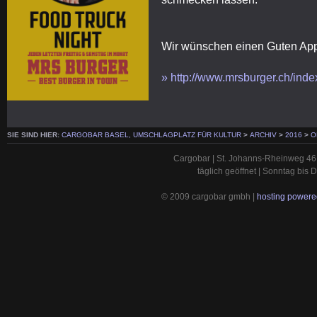
Wir wünschen einen Guten Appe
» http://www.mrsburger.ch/inde
SIE SIND HIER:
CARGOBAR BASEL, UMSCHLAGPLATZ FÜR KULTUR
>
ARCHIV
>
2016
>
O
Cargobar | St. Johanns-Rheinweg 46 
täglich geöffnet | Sonntag bis
© 2009 cargobar gmbh |
hosting powered