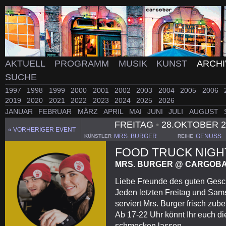
AKTUELL
PROGRAMM
MUSIK
KUNST
ARCH
SUCHE
1997
1998
1999
2000
2001
2002
2003
2004
2005
2006
2019
2020
2021
2022
2023
2024
2025
2026
JANUAR
FEBRUAR
MÄRZ
APRIL
MAI
JUNI
JULI
AUGUST
FREITAG
•
28.OKTOBER 
« VORHERIGER EVENT
MRS. BURGER
GENUSS
KÜNSTLER
REIHE
FOOD TRUCK NIGH
MRS. BURGER @ CARGOBA
Liebe Freunde des guten Ges
Jeden letzten Freitag und Sam
serviert Mrs. Burger frisch zub
Ab 17-22 Uhr könnt Ihr euch di
schmecken lassen.