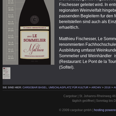
Fischesser geleitet wird. In e
regionalen Weinvielfalt hingebe
passenden Begleitern fur den M
bereitstellen sind auch als Ein
erhaeltlich.
Matthieu Fischesser, Le Somm
renommierten Fachhochschule f
Ausbildung umfasst Weinkunde
Sommelier und Weinhändler i
(Restaurant: Le Pont de la Tou
(Sofitel).
SIE SIND HIER:
CARGOBAR BASEL, UMSCHLAGPLATZ FÜR KULTUR
>
ARCHIV
>
2016
>
A
Cargobar | St. Johanns-Rheinweg 46 
täglich geöffnet | Sonntag bis
© 2009 cargobar gmbh |
hosting powered