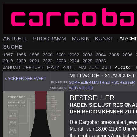
AKTUELL
PROGRAMM
MUSIK
KUNST
ARCH
SUCHE
1997
1998
1999
2000
2001
2002
2003
2004
2005
2006
2019
2020
2021
2022
2023
2024
2025
2026
JANUAR
FEBRUAR
MÄRZ
APRIL
MAI
JUNI
JULI
AUGUST
MITTWOCH
•
31.AUGUST 
« VORHERIGER EVENT
SOMMELIER MATTHIEU FISCHESSER
KÜNSTLER
WEINATELIER
KATEGORIE
BESTSELLER
HABEN SIE LUST REGIONA
DER REGION KENNEN ZU 
Die Cargobar praesentiert jewe
Monat von 18:00-21:00 Uhr Wei
themenbezogenes Angebot wel