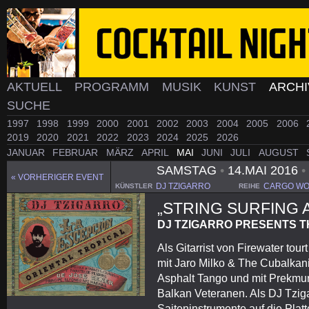
AKTUELL
PROGRAMM
MUSIK
KUNST
ARCH
SUCHE
1997
1998
1999
2000
2001
2002
2003
2004
2005
2006
2019
2020
2021
2022
2023
2024
2025
2026
JANUAR
FEBRUAR
MÄRZ
APRIL
MAI
JUNI
JULI
AUGUST
SAMSTAG
•
14.MAI 2016
•
« VORHERIGER EVENT
DJ TZIGARRO
CARGO WO
KÜNSTLER
REIHE
„STRING SURFING
DJ TZIGARRO PRESENTS T
Als Gitarrist von Firewater tou
mit Jaro Milko & The Cubalkani
Asphalt Tango und mit Prekmur
Balkan Veteranen. Als DJ Tzigar
Saiteninstrumente auf die Pla