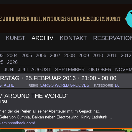
K
KUNST
ARCHIV
KONTAKT
RESERVATIO
03
2004
2005
2006
2007
2008
2009
2010
2011
201
25
2026
I
JUNI
JULI
AUGUST
SEPTEMBER
OKTOBER
NOVE
ERSTAG
•
25.FEBRUAR 2016
•
21:00 - 00:00
STACHE
CARGO WORLD GROOVES
DJ
REIHE
KATEGORIE
PM AROUND THE WORLD"
ING
er, der die Perlen all seiner Abenteuer mit im Gepäck hat.
Seite von Cumbia, Balkan neben Electroswing, Kinky Latinfunk ...
njaminbrodbeck.com/