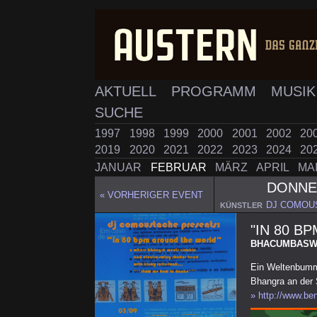
AKTUELL
PROGRAMM
MUSI
SUCHE
1997
1998
1999
2000
2001
2002
20
2019
2020
2021
2022
2023
2024
20
JANUAR
FEBRUAR
MÄRZ
APRIL
MA
DONN
« VORHERIGER EVENT
DJ COMOU
KÜNSTLER
"IN 80 B
BHACUMBASW
Ein Weltenbumml
Bhangra an der 
» http://www.be