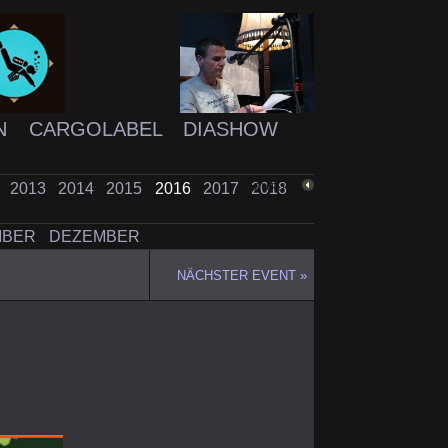
N
CARGOLABEL
DIASHOW
2
2013
2014
2015
2016
2017
2018
ZURÜCK
MBER
DEZEMBER
NÄCHSTER EVENT »