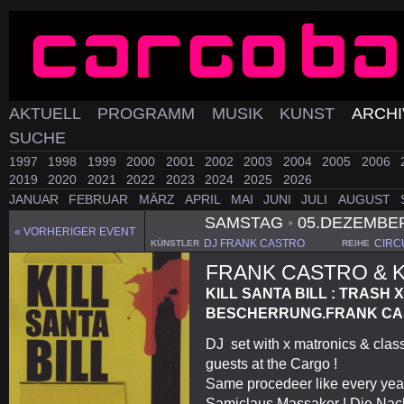
AKTUELL
PROGRAMM
MUSIK
KUNST
ARCH
SUCHE
1997
1998
1999
2000
2001
2002
2003
2004
2005
2006
2019
2020
2021
2022
2023
2024
2025
2026
JANUAR
FEBRUAR
MÄRZ
APRIL
MAI
JUNI
JULI
AUGUST
SAMSTAG
•
05.DEZEMBE
« VORHERIGER EVENT
DJ FRANK CASTRO
CIRC
KÜNSTLER
REIHE
FRANK CASTRO & 
KILL SANTA BILL : TRAS
BESCHERRUNG.FRANK CAST
DJ set with x matronics & class
guests at the Cargo !
Same procedeer like every year
Samiclaus Massaker ! Die Nach