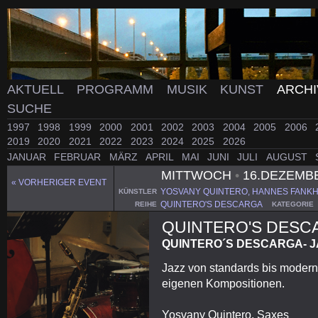
AKTUELL
PROGRAMM
MUSIK
KUNST
ARCH
SUCHE
1997
1998
1999
2000
2001
2002
2003
2004
2005
2006
2019
2020
2021
2022
2023
2024
2025
2026
JANUAR
FEBRUAR
MÄRZ
APRIL
MAI
JUNI
JULI
AUGUST
MITTWOCH
•
16.DEZEMB
« VORHERIGER EVENT
YOSVANY QUINTERO, HANNES FANKH
KÜNSTLER
QUINTERO'S DESCARGA
REIHE
KATEGORIE
QUINTERO'S DESC
QUINTERO´S DESCARGA- 
Jazz von standards bis modern
eigenen Kompositionen.
Yosvany Quintero, Saxes