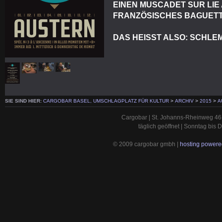
EINEN MUSCADET SUR LIE 
FRANZÖSISCHES BAGUETT
DAS HEISST ALSO: SCHL
SIE SIND HIER:
CARGOBAR BASEL, UMSCHLAGPLATZ FÜR KULTUR
>
ARCHIV
>
2015
>
A
Cargobar | St. Johanns-Rheinweg 46 
täglich geöffnet | Sonntag bis
© 2009 cargobar gmbh |
hosting powered