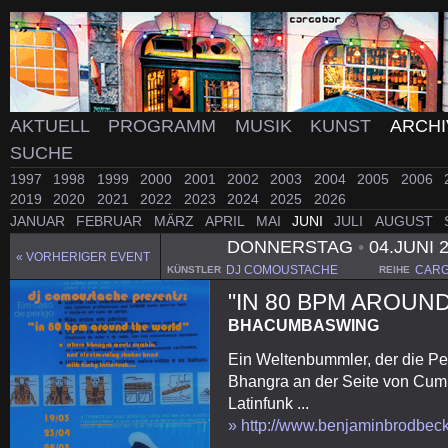
AKTUELL
PROGRAMM
MUSIK
KUNST
ARCH
SUCHE
1997
1998
1999
2000
2001
2002
2003
2004
2005
2006
2019
2020
2021
2022
2023
2024
2025
2026
JANUAR
FEBRUAR
MÄRZ
APRIL
MAI
JUNI
JULI
AUGUST
DONNERSTAG
•
04.JUNI 
« VORHERIGER EVENT
DJ COMOUSTACHE
CARG
KÜNSTLER
REIHE
"IN 80 BPM AROUN
BHACUMBASWING
Ein Weltenbummler, der die Per
Bhangra an der Seite von Cumb
Latinfunk ...
» http://www.benjaminbrodbec