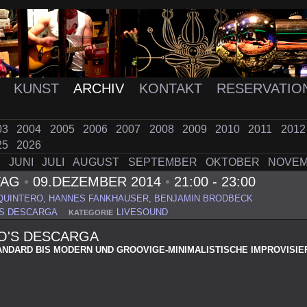
K
KUNST
ARCHIV
KONTAKT
RESERVATIO
03
2004
2005
2006
2007
2008
2009
2010
2011
201
25
2026
I
JUNI
JULI
AUGUST
SEPTEMBER
OKTOBER
NOVE
TAG
•
09.DEZEMBER 2014
•
21:00 - 23:00
QUINTERO, HANNES FANKHAUSER, BENJAMIN BRODBECK
'S DESCARGA
LIVESOUND
KATEGORIE
O'S DESCARGA
ANDARD BIS MODERN UND GROOVIGE-MINIMALISTISCHE IMPROVISIE