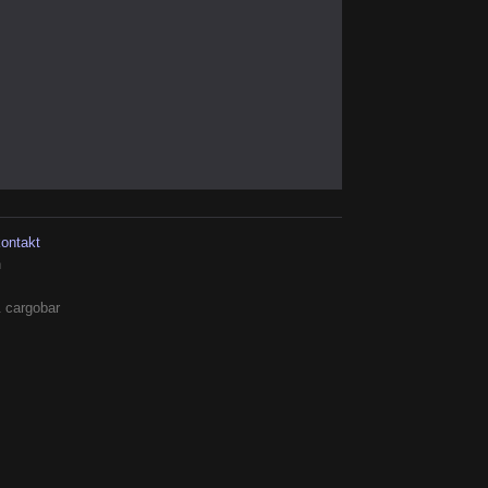
kontakt
h
 cargobar