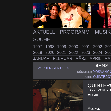
AKTUELL
PROGRAMM
MUSI
SUCHE
1997
1998
1999
2000
2001
2002
20
2019
2020
2021
2022
2023
2024
20
JANUAR
FEBRUAR
MÄRZ
APRIL
MA
DIENS
« VORHERIGER EVENT
YOSVANY 
KÜNSTLER
QUINTERO
REIHE
QUINTER
JAZZ, VON ST
MUSIK.
Musiker: