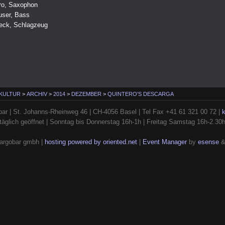
ro, Saxophon
ser, Bass
eck, Schlagzeug
 KULTUR
>
ARCHIV
>
2014
>
DEZEMBER
>
QUINTERO'S DESCARGA
ar | St. Johanns-Rheinweg 46 | CH-4056 Basel | Tel Fax +41 61 321 00 72 |
täglich geöffnet | Sonntag bis Donnerstag 16h-1h | Freitag Samstag 16h-2.30
argobar gmbh |
hosting powered by oriented.net
|
Event Manager
by
esense
&