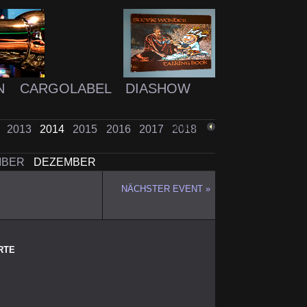
N
CARGOLABEL
DIASHOW
2
2013
2014
2015
2016
2017
2018
ZURÜCK
MBER
DEZEMBER
NÄCHSTER EVENT »
RTE