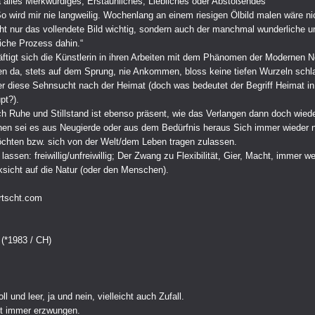
 alles Merkwürdiges, Erstaunliches, Liebliches oder Abstoßendes
 wird mir nie langweilig. Wochenlang an einem riesigen Ölbild malen wäre nic
cht nur das vollendete Bild wichtig, sondern auch der manchmal wunderliche u
che Prozess dahin.“
häftigt sich die Künstlerin in ihren Arbeiten mit dem Phänomen der Modernen 
en da, stets auf dem Sprung, nie Ankommen, bloss keine tiefen Wurzeln sch
r diese Sehnsucht nach der Heimat (doch was bedeutet der Begriff Heimat i
pt?).
 Ruhe und Stillstand ist ebenso präsent, wie das Verlangen dann doch wiede
en sei es aus Neugierde oder aus dem Bedürfnis heraus Sich immer wieder 
öchten bzw. sich von der Welt/dem Leben tragen zulassen.
 lassen: freiwillig/unfreiwillig; Der Zwang zu Flexibilität, Gier, Macht, immer w
sicht auf die Natur (oder den Menschen).
rtscht.com
 (*1983 / CH)
ll und leer, ja und nein, vielleicht auch Zufall.
st immer erzwungen.