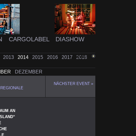
N
CARGOLABEL
DIASHOW
2
2013
2014
2015
2016
2017
2018
ZURÜCK
MBER
DEZEMBER
NÄCHSTER EVENT »
REGIONALE
RAUM AN
ISLAND“
E
CHE
LE