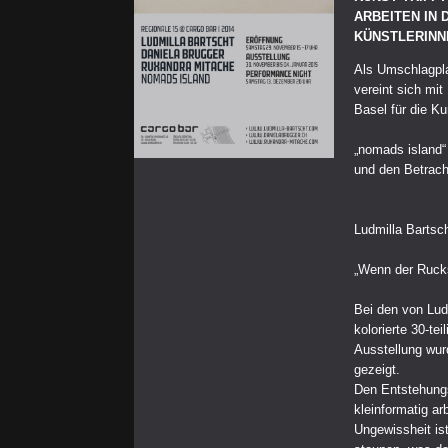
ARBEITEN IN 
KÜNSTLERINN
Als Umschlagplat
vereint sich mi
Basel für die K
„nomads island“ 
und den Betrach
Ludmilla Bartsch
„Wenn der Ruck
Bei den von Ludm
kolorierte 30-t
Ausstellung wur
gezeigt.
Den Entstehung
kleinformatig ar
Ungewissheit is