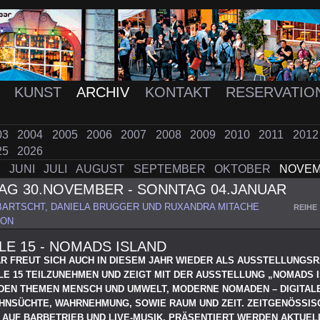
K
KUNST
ARCHIV
KONTAKT
RESERVATIO
03
2004
2005
2006
2007
2008
2009
2010
2011
201
25
2026
I
JUNI
JULI
AUGUST
SEPTEMBER
OKTOBER
NOVE
AG 30.NOVEMBER - SONNTAG 04.JANUAR
BARTSCHT, DANIELA BRUGGER UND RUXANDRA MITACHE
REIHE
ION
E 15 - NOMADS ISLAND
AR FREUT SICH AUCH IN DIESEM JAHR WIEDER ALS AUSSTELLUNGS
LE 15 TEILZUNEHMEN UND ZEIGT MIT DER AUSSTELLUNG „NOMADS 
 DEN THEMEN MENSCH UND UMWELT, MODERNE NOMADEN – DIGITAL
HNSÜCHTE, WAHRNEHMUNG, SOWIE RAUM UND ZEIT. ZEITGENÖSSIS
 AUF BARBETRIEB UND LIVE-MUSIK. PRÄSENTIERT WERDEN AKTUEL