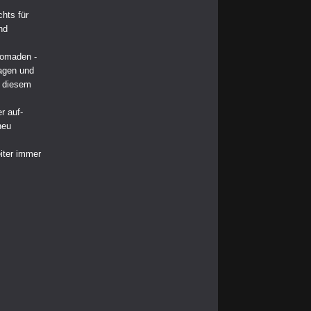
hts für
nd
Nomaden -
lagen und
n diesem
r auf-
neu
eiter immer