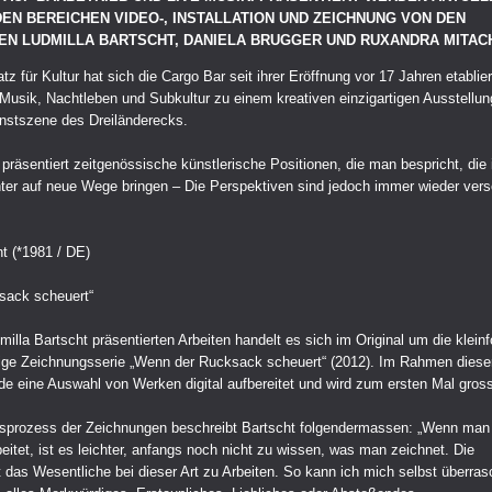
DEN BEREICHEN VIDEO-, INSTALLATION UND ZEICHNUNG VON DEN
EN LUDMILLA BARTSCHT, DANIELA BRUGGER UND RUXANDRA MITAC
z für Kultur hat sich die Cargo Bar seit ihrer Eröffnung vor 17 Jahren etablie
t Musik, Nachtleben und Subkultur zu einem kreativen einzigartigen Ausstellu
unstszene des Dreiländerecks.
präsentiert zeitgenössische künstlerische Positionen, die man bespricht, die 
ter auf neue Wege bringen – Die Perspektiven sind jedoch immer wieder vers
t (*1981 / DE)
sack scheuert“
illa Bartscht präsentierten Arbeiten handelt es sich im Original um die klein
eilige Zeichnungsserie „Wenn der Rucksack scheuert“ (2012). Im Rahmen diese
de eine Auswahl von Werken digital aufbereitet und wird zum ersten Mal gros
sprozess der Zeichnungen beschreibt Bartscht folgendermassen: „Wenn man
beitet, ist es leichter, anfangs noch nicht zu wissen, was man zeichnet. Die
t das Wesentliche bei dieser Art zu Arbeiten. So kann ich mich selbst überra