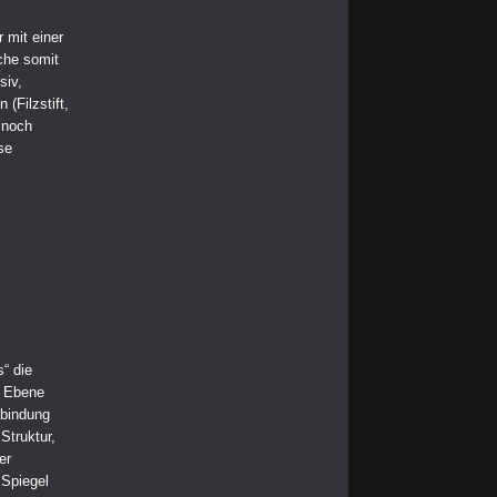
 mit einer
che somit
siv,
(Filzstift,
 noch
se
“ die
n Ebene
rbindung
Struktur,
er
 Spiegel