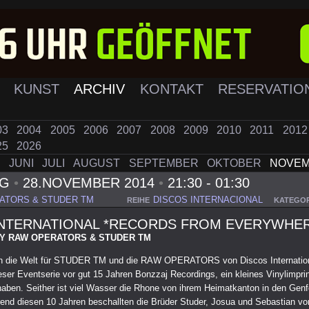
K
KUNST
ARCHIV
KONTAKT
RESERVATIO
03
2004
2005
2006
2007
2008
2009
2010
2011
201
25
2026
I
JUNI
JULI
AUGUST
SEPTEMBER
OKTOBER
NOVE
AG
•
28.NOVEMBER 2014
•
21:30 - 01:30
ATORS & STUDER TM
DISCOS INTERNACIONAL
REIHE
KATEGOR
INTERNATIONAL *RECORDS FROM EVERYWHE
Y RAW OPERATORS & STUDER TM
en die Welt für STUDER TM und die RAW OPERATORS von Discos Internation
ser Eventserie vor gut 15 Jahren Bonzzaj Recordings, ein kleines Vinylimprin
aben. Seither ist viel Wasser die Rhone von ihrem Heimatkanton in den Gen
end diesen 10 Jahren beschallten die Brüder Studer, Josua und Sebastian v