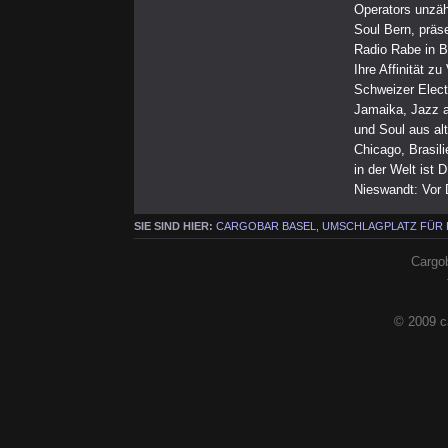
Operators unzäh
Soul Bern, präs
Radio Rabe in B
Ihre Affinität z
Schweizer Elect
Jamaika, Jazz a
und Soul aus al
Chicago, Brasil
in der Welt is
Nieswandt: Vor 
SIE SIND HIER:
CARGOBAR BASEL, UMSCHLAGPLATZ FÜR
Cargob
© 2009 c