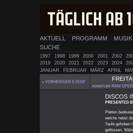
AKTUELL
PROGRAMM
MUSI
SUCHE
1997
1998
1999
2000
2001
2002
20
2019
2020
2021
2022
2023
2024
20
JANUAR
FEBRUAR
MÄRZ
APRIL
MA
FREIT
« VORHERIGER EVENT
RAW OPER
KÜNSTLER
DISCOS 
PRESENTED B
Platten bedeut
welche nebst die
Taufe gehoben h
geflossen. Währ