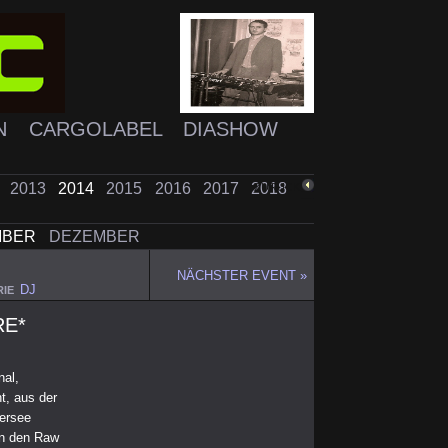
N
CARGOLABEL
DIASHOW
2
2013
2014
2015
2016
2017
2018
ZURÜCK
MBER
DEZEMBER
NÄCHSTER EVENT »
DJ
IE
RE*
al,
t, aus der
fersee
on den Raw