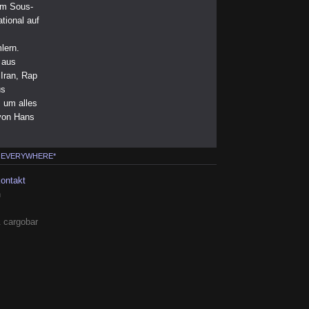
im Sous-
tional auf
lern.
 aus
Iran, Rap
us
s um alles
von Hans
 EVERYWHERE*
kontakt
h
 cargobar