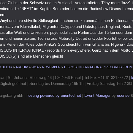
lige Clubs in der Schweiz und im Ausland - veranstalteten "Play more Jazz" 
entieren die "NEAT" im Kapitel Bern oder hosten die Radioshow Discos Interna
ern.
u Vinyl und ihre stilvolle Stillosigkeit machen sie zu unersättlichen Plattensamm
ronica vom Kleinstlabel, Migranten-Calypso und Dubstep aus England, Roots
us aller Welt und Universen, psychedelische Perlen aus der Türkei oder dem 
ten und neuen Zeiten, Techno aus Motorcity Detroit und/oder Fourtothefloor a
iens Perlen der 70ies oder Afrika's Soundreichtum von Ghana bis Nigeria - Da
t DISCOS INTERNATIONAL - records from everywhere. Ganz nach dem Motto 
DISCO(S) sind alle Menschen gleich!
 KULTUR
>
ARCHIV
>
2014
>
NOVEMBER
>
DISCOS INTERNATIONAL *RECORDS FROM
ar | St. Johanns-Rheinweg 46 | CH-4056 Basel | Tel Fax +41 61 321 00 72 |
täglich geöffnet | Sonntag bis Donnerstag 16h-1h | Freitag Samstag 16h-2.30
argobar gmbh |
hosting powered by oriented.net
|
Event Manager
by
esense
&