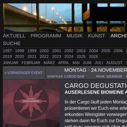
AKTUELL
PROGRAMM
MUSIK
KUNST
ARCH
SUCHE
1997
1998
1999
2000
2001
2002
2003
2004
2005
2006
2019
2020
2021
2022
2023
2024
2025
2026
JANUAR
FEBRUAR
MÄRZ
APRIL
MAI
JUNI
JULI
AUGUST
MONTAG
•
24.NOVEMBER
« VORHERIGER EVENT
CARGO BAR
WEINBAR
KÜNSTLER
REIHE
CARGO DEGUSTAT
AUSERLESENE BIOWEINE A
In der Cargo läuft jeden Mont
präsentieren wir Euch eine erl
erkunden Weingüter vorwiegend
stehen dann für Euch zur Degu
soll dazu anregen sich über di