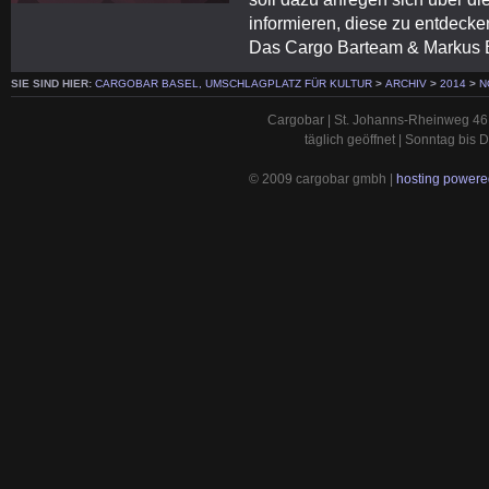
informieren, diese zu entdeck
Das Cargo Barteam & Markus B
SIE SIND HIER:
CARGOBAR BASEL, UMSCHLAGPLATZ FÜR KULTUR
>
ARCHIV
>
2014
>
N
Cargobar | St. Johanns-Rheinweg 46 
täglich geöffnet | Sonntag bis
© 2009 cargobar gmbh |
hosting powered