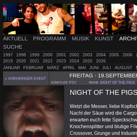
AKTUELL
PROGRAMM
MUSIK
KUNST
ARCH
SUCHE
1997
1998
1999
2000
2001
2002
2003
2004
2005
2006
2019
2020
2021
2022
2023
2024
2025
2026
JANUAR
FEBRUAR
MÄRZ
APRIL
MAI
JUNI
JULI
AUGUST
FREITAG
•
19.SEPTEMBE
« VORHERIGER EVENT
PSY
NIGHT OF THE PIGS
KÜNSTLER
REIHE
NIGHT OF THE PIG
Wetzt die Messer, liebe Kopfsch
Nacht der Säue wird die Cargo
erwarten euch fette Speckschwa
Knochensplitter und blutige Fi
Crossover, Grunge und Industri