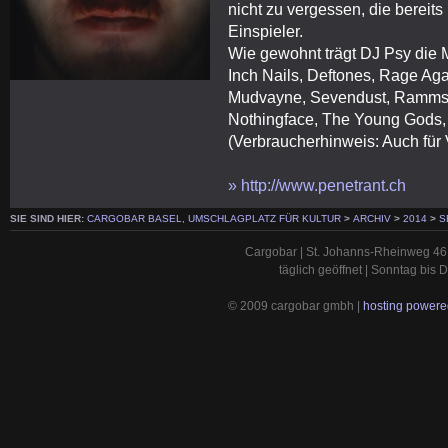
nicht zu vergessen, die bereit
Einspieler.
Wie gewohnt trägt DJ Psy die 
Inch Nails, Deftones, Rage Ag
Mudvayne, Sevendust, Rammstei
Nothingface, The Young Gods,
(Verbraucherhinweis: Auch für 
» http://www.penetrant.ch
SIE SIND HIER:
CARGOBAR BASEL, UMSCHLAGPLATZ FÜR KULTUR
>
ARCHIV
>
2014
>
S
Cargobar | St. Johanns-Rheinweg 46 
täglich geöffnet | Sonntag bis
© 2009 cargobar gmbh |
hosting powered