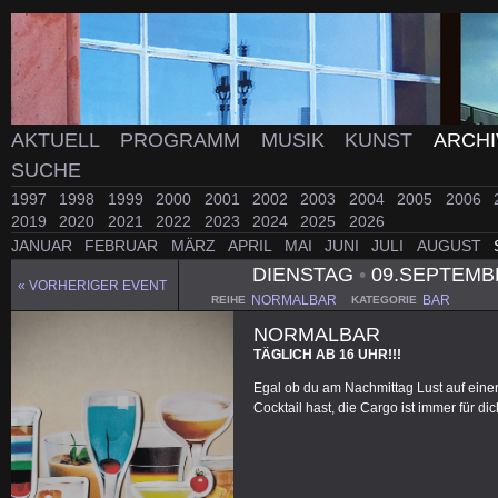
AKTUELL
PROGRAMM
MUSIK
KUNST
ARCH
SUCHE
1997
1998
1999
2000
2001
2002
2003
2004
2005
2006
2019
2020
2021
2022
2023
2024
2025
2026
JANUAR
FEBRUAR
MÄRZ
APRIL
MAI
JUNI
JULI
AUGUST
DIENSTAG
•
09.SEPTEMB
« VORHERIGER EVENT
NORMALBAR
BAR
REIHE
KATEGORIE
NORMALBAR
TÄGLICH AB 16 UHR!!!
Egal ob du am Nachmittag Lust auf einen 
Cocktail hast, die Cargo ist immer für dic