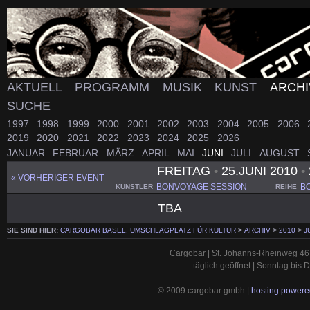
AKTUELL
PROGRAMM
MUSIK
KUNST
ARCH
SUCHE
1997
1998
1999
2000
2001
2002
2003
2004
2005
2006
2019
2020
2021
2022
2023
2024
2025
2026
JANUAR
FEBRUAR
MÄRZ
APRIL
MAI
JUNI
JULI
AUGUST
FREITAG
•
25.JUNI 2010
•
« VORHERIGER EVENT
BONVOYAGE SESSION
B
KÜNSTLER
REIHE
TBA
SIE SIND HIER:
CARGOBAR BASEL, UMSCHLAGPLATZ FÜR KULTUR
>
ARCHIV
>
2010
>
J
Cargobar | St. Johanns-Rheinweg 46 
täglich geöffnet | Sonntag bis
© 2009 cargobar gmbh |
hosting powered