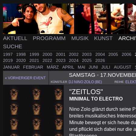
AKTUELL
PROGRAMM
MUSIK
KUNST
ARCH
SUCHE
1997
1998
1999
2000
2001
2002
2003
2004
2005
2006
2019
2020
2021
2022
2023
2024
2025
2026
JANUAR
FEBRUAR
MÄRZ
APRIL
MAI
JUNI
JULI
AUGUST
SAMSTAG
•
17.NOVEMBE
« VORHERIGER EVENT
DJ NINO ZOLO (BE)
ELEK
KÜNSTLER
REIHE
"ZEITLOS"
MINIMAL TO ELECTRO
Nino Zolo glänzt durch seine P
breites musikalisches Interesse
Minute bewegt er sich heute du
und pflückt sich dabei nur die
Plastiksonne.