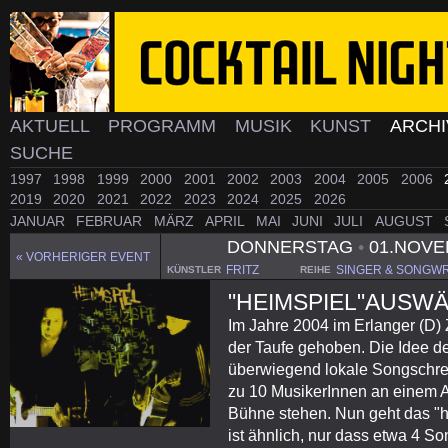
AKTUELL
PROGRAMM
MUSIK
KUNST
ARCH
SUCHE
1997
1998
1999
2000
2001
2002
2003
2004
2005
2006
2019
2020
2021
2022
2023
2024
2025
2026
JANUAR
FEBRUAR
MÄRZ
APRIL
MAI
JUNI
JULI
AUGUST
DONNERSTAG
•
01.NOVE
« VORHERIGER EVENT
FRITZ
SINGER & SONGW
KÜNSTLER
REIHE
"HEIMSPIEL"AUSW
Im Jahre 2004 im Erlanger (D) 
der Taufe gehoben. Die Idee de
überwiegend lokale Songschreib
zu 10 MusikerInnen an einem 
Bühne stehen. Nun geht das "h
ist ähnlich, nur dass etwa 4 So