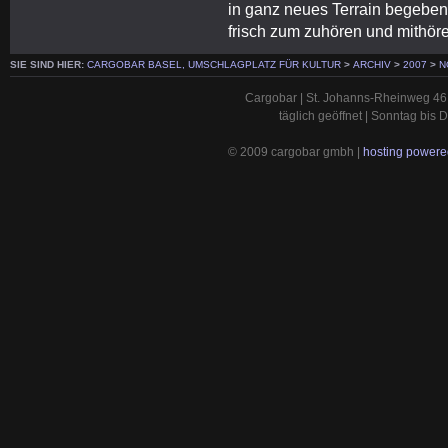
in ganz neues Terrain begebe
frisch zum zuhören und mithö
SIE SIND HIER:
CARGOBAR BASEL, UMSCHLAGPLATZ FÜR KULTUR
>
ARCHIV
>
2007
>
N
Cargobar | St. Johanns-Rheinweg 46 
täglich geöffnet | Sonntag bis
© 2009 cargobar gmbh |
hosting powered