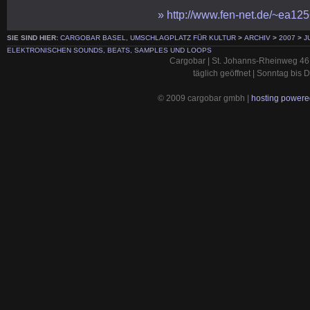
» http://www.fen-net.de/~ea12
SIE SIND HIER:
CARGOBAR BASEL, UMSCHLAGPLATZ FÜR KULTUR
>
ARCHIV
>
2007
>
J
ELEKTRONISCHEN SOUNDS, BEATS, SAMPLES UND LOOPS
Cargobar | St. Johanns-Rheinweg 46 
täglich geöffnet | Sonntag bis
© 2009 cargobar gmbh |
hosting powered