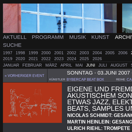
AKTUELL
PROGRAMM
MUSIK
KUNST
ARCH
SUCHE
1997
1998
1999
2000
2001
2002
2003
2004
2005
2006
2019
2020
2021
2022
2023
2024
2025
2026
JANUAR
FEBRUAR
MÄRZ
APRIL
MAI
JUNI
JULI
AUGUST
SONNTAG
•
03.JUNI 2007
« VORHERIGER EVENT
BYBERCAP BEAT BOX
CA
KÜNSTLER
REIHE
EIGENE UND FREM
AKUSTISCHEM SON
ETWAS JAZZ, ELE
BEATS, SAMPLES 
NICOLAS SCHMIDT: GESANG
MARTIN HEINLEIN: GESAN
ULRICH RIEHL: TROMPETE