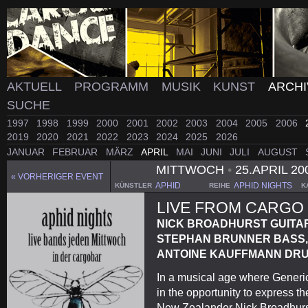
AKTUELL
PROGRAMM
MUSIK
KUNST
ARCH
SUCHE
1997
1998
1999
2000
2001
2002
2003
2004
2005
2006
2019
2020
2021
2022
2023
2024
2025
2026
JANUAR
FEBRUAR
MÄRZ
APRIL
MAI
JUNI
JULI
AUGUST
MITTWOCH
•
25.APRIL 20
« VORHERIGER EVENT
APHID
APHID NIGHTS
KÜNSTLER
REIHE
K
LIVE FROM CARGO
NICK BROADHURST GUITA
STEPHAN BRUNNER BASS
ANTOINE KAUFFMANN DR
In a musical age where Generic
in the opportunity to express t
New Zealander Nick Broadhurs