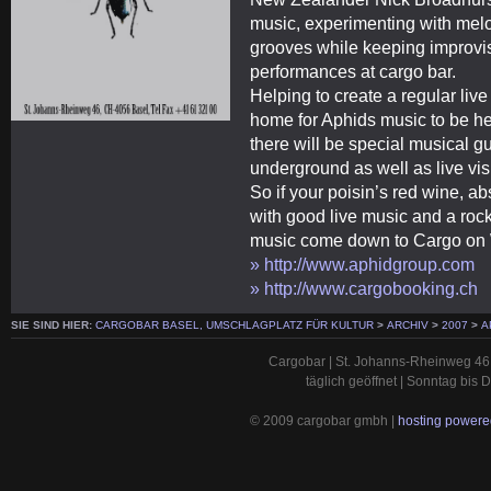
music, experimenting with mel
grooves while keeping improvisa
performances at cargo bar.
Helping to create a regular liv
home for Aphids music to be he
there will be special musical 
underground as well as live visu
So if your poisin’s red wine, ab
with good live music and a rock
music come down to Cargo on 
» http://www.aphidgroup.com
» http://www.cargobooking.ch
SIE SIND HIER:
CARGOBAR BASEL, UMSCHLAGPLATZ FÜR KULTUR
>
ARCHIV
>
2007
>
A
Cargobar | St. Johanns-Rheinweg 46 
täglich geöffnet | Sonntag bis
© 2009 cargobar gmbh |
hosting powered