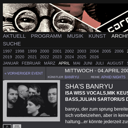
AKTUELL
PROGRAMM
MUSIK
KUNST
ARCH
SUCHE
1997
1998
1999
2000
2001
2002
2003
2004
2005
2006
2019
2020
2021
2022
2023
2024
2025
2026
JANUAR
FEBRUAR
MÄRZ
APRIL
MAI
JUNI
JULI
AUGUST
MITTWOCH
•
04.APRIL 20
« VORHERIGER EVENT
BANRYU
APHID NIGHTS
KÜNSTLER
REIHE
SHA'S BANRYU
ISA WISS VOCALS,MIK KE
BASS,JULIAN SARTORIUS 
banryu, der zum sprung bereite
sich vorbeiziehen, aber in kei
haltung...er könnte jederzeit zu