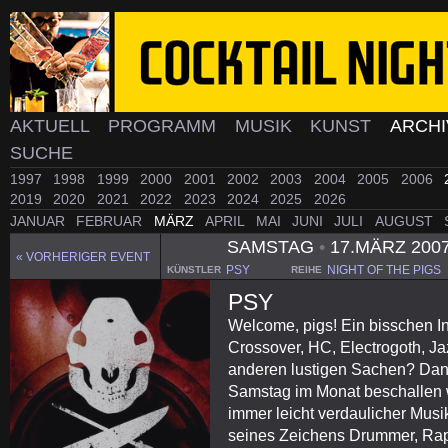
AKTUELL
PROGRAMM
MUSIK
KUNST
ARCH
SUCHE
1997
1998
1999
2000
2001
2002
2003
2004
2005
2006
2019
2020
2021
2022
2023
2024
2025
2026
JANUAR
FEBRUAR
MÄRZ
APRIL
MAI
JUNI
JULI
AUGUST
SAMSTAG
•
17.MÄRZ 200
« VORHERIGER EVENT
PSY
NIGHT OF THE PIGS
KÜNSTLER
REIHE
PSY
Welcome, pigs! Ein bisschen Ind
Crossover, HC, Electrogoth, J
anderen lustigen Sachen? Dann 
Samstag im Monat beschallen w
immer leicht verdaulicher Musik
seines Zeichens Drummer, Rap