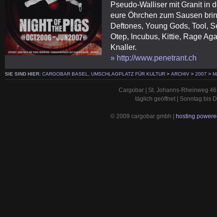
Pseudo-Walliser mit Granit in
eure Öhrchen zum Sausen bring
Deftones, Young Gods, Tool, S
Otep, Incubus, Kittie, Rage Ag
Knaller.
» http://www.penetrant.ch
SIE SIND HIER:
CARGOBAR BASEL, UMSCHLAGPLATZ FÜR KULTUR
>
ARCHIV
>
2007
>
M
Cargobar | St. Johanns-Rheinweg 46 
täglich geöffnet | Sonntag bis
© 2009 cargobar gmbh |
hosting powered