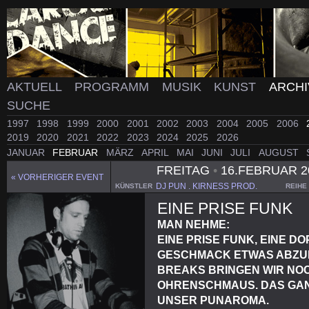
AKTUELL
PROGRAMM
MUSIK
KUNST
ARCH
SUCHE
1997
1998
1999
2000
2001
2002
2003
2004
2005
2006
2019
2020
2021
2022
2023
2024
2025
2026
JANUAR
FEBRUAR
MÄRZ
APRIL
MAI
JUNI
JULI
AUGUST
FREITAG
•
16.FEBRUAR 2
« VORHERIGER EVENT
DJ PUN . KIRNESS PROD.
KÜNSTLER
REIHE
EINE PRISE FUNK
MAN NEHME:
EINE PRISE FUNK, EINE D
GESCHMACK ETWAS ABZUR
BREAKS BRINGEN WIR NOC
OHRENSCHMAUS. DAS GANZ
UNSER PUNAROMA.