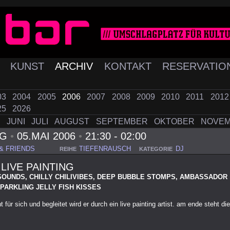
K
KUNST
ARCHIV
KONTAKT
RESERVATIO
03
2004
2005
2006
2007
2008
2009
2010
2011
201
25
2026
I
JUNI
JULI
AUGUST
SEPTEMBER
OKTOBER
NOVE
AG
•
05.MAI 2006
•
21:30 - 02:00
& FRIENDS
TIEFENRAUSCH
DJ
REIHE
KATEGORIE
 LIVE PAINTING
OUNDS, CHILLY CHILIVIBES, DEEP BUBBLE STOMPS, AMBASSADOR
PARKLING JELLY FISH KISSES
 für sich und begleitet wird er durch ein live painting artist. am ende steht die