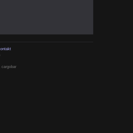
kontakt
h
 cargobar