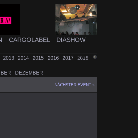
N
CARGOLABEL
DIASHOW
2
2013
2014
2015
2016
2017
2018
ZURÜCK
MBER
DEZEMBER
NÄCHSTER EVENT »