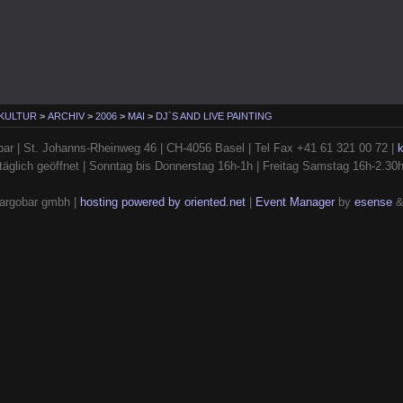
 KULTUR
>
ARCHIV
>
2006
>
MAI
>
DJ`S AND LIVE PAINTING
ar | St. Johanns-Rheinweg 46 | CH-4056 Basel | Tel Fax +41 61 321 00 72 |
täglich geöffnet | Sonntag bis Donnerstag 16h-1h | Freitag Samstag 16h-2.30
argobar gmbh |
hosting powered by oriented.net
|
Event Manager
by
esense
&