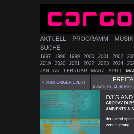
AKTUELL
PROGRAMM
MUSI
SUCHE
1997
1998
1999
2000
2001
2002
20
2019
2020
2021
2022
2023
2024
20
JANUAR
FEBRUAR
MÄRZ
APRIL
MA
FREIT
« VORHERIGER EVENT
DJ SERGE 
KÜNSTLER
DJ`S AND
GROOVY DUBS
AMBIENTS & S
der abend spricht
versteigerung.