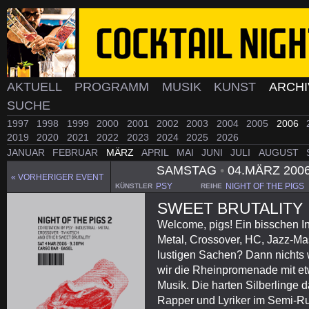
AKTUELL
PROGRAMM
MUSIK
KUNST
ARCH
SUCHE
1997
1998
1999
2000
2001
2002
2003
2004
2005
2006
2019
2020
2021
2022
2023
2024
2025
2026
JANUAR
FEBRUAR
MÄRZ
APRIL
MAI
JUNI
JULI
AUGUST
SAMSTAG
•
04.MÄRZ 200
« VORHERIGER EVENT
PSY
NIGHT OF THE PIGS
KÜNSTLER
REIHE
SWEET BRUTALITY
Welcome, pigs! Ein bisschen Ind
Metal, Crossover, HC, Jazz-Ma
lustigen Sachen? Dann nichts 
wir die Rheinpromenade mit etw
Musik. Die harten Silberlinge 
Rapper und Lyriker im Semi-Ru