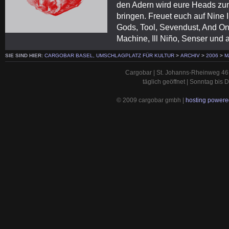
den Adern wird eure Heads z
bringen. Freuet euch auf Nine 
Gods, Tool, Sevendust, And One
Machine, Ill Niño, Senser und 
SIE SIND HIER:
CARGOBAR BASEL, UMSCHLAGPLATZ FÜR KULTUR
>
ARCHIV
>
2006
>
M
Cargobar | St. Johanns-Rheinweg 46 
täglich geöffnet | Sonntag bis
© 2009 cargobar gmbh |
hosting powered