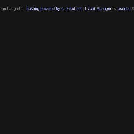
argobar gmbh |
hosting powered by oriented.net
|
Event Manager
by
esense
&