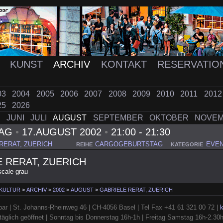
K
KUNST
ARCHIV
KONTAKT
RESERVATIO
03
2004
2005
2006
2007
2008
2009
2010
2011
201
25
2026
I
JUNI
JULI
AUGUST
SEPTEMBER
OKTOBER
NOVE
TAG
•
17.AUGUST 2002
•
21:00 - 21:30
RERAT, ZUERICH
CARGOGEBURTSTAG
EVE
REIHE
KATEGORIE
 RERAT, ZUERICH
scale grau
 KULTUR
>
ARCHIV
>
2002
>
AUGUST
>
GABRIELE RERAT, ZUERICH
ar | St. Johanns-Rheinweg 46 | CH-4056 Basel | Tel Fax +41 61 321 00 72 |
täglich geöffnet | Sonntag bis Donnerstag 16h-1h | Freitag Samstag 16h-2.30