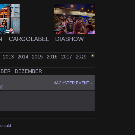
N
CARGOLABEL
DIASHOW
2
2013
2014
2015
2016
2017
2018
ZURÜCK
MBER
DEZEMBER
NÄCHSTER EVENT »
NT
kontakt
h