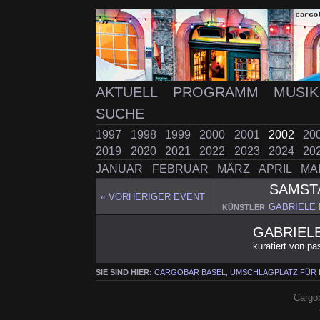
AKTUELL
PROGRAMM
MUSI
SUCHE
1997
1998
1999
2000
2001
2002
20
2019
2020
2021
2022
2023
2024
20
JANUAR
FEBRUAR
MÄRZ
APRIL
MA
SAMS
« VORHERIGER EVENT
GABRIELE 
KÜNSTLER
GABRIELE
kuratiert von pa
SIE SIND HIER:
CARGOBAR BASEL, UMSCHLAGPLATZ FÜR
Cargob