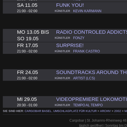
SA 11.05
FUNK YOU!
21:00 - 02:00
KEVIN KARMANN
KÜNSTLER
MO 13.05 BIS
RADIO CONTROLED ADDICT
SO 19.05
FONZY
KÜNSTLER
FR 17.05
SURPRISE!
21:00 - 02:00
FRANK CASTRO
KÜNSTLER
FR 24.05
SOUNDTRACKS AROUND T
21:00 - 02:00
ARTIST (LCS)
KÜNSTLER
MI 29.05
VIDEOPREMIERE LOKOMOT
20:30 - 01:00
TEMPO AL TEMPO
KÜNSTLER
SIE SIND HIER:
CARGOBAR BASEL, UMSCHLAGPLATZ FÜR KULTUR
>
ARCHIV
>
2002
>
M
Cargobar | St. Johanns-Rheinweg 46 
täglich geöffnet | Sonntag bis