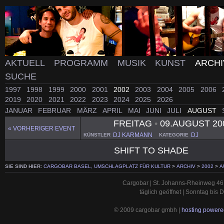
AKTUELL
PROGRAMM
MUSIK
KUNST
ARCH
SUCHE
1997
1998
1999
2000
2001
2002
2003
2004
2005
2006
2019
2020
2021
2022
2023
2024
2025
2026
JANUAR
FEBRUAR
MÄRZ
APRIL
MAI
JUNI
JULI
AUGUST
FREITAG
•
09.AUGUST 20
« VORHERIGER EVENT
DJ KARMANN
DJ
KÜNSTLER
KATEGORIE
SHIFT TO SHADE
SIE SIND HIER:
CARGOBAR BASEL, UMSCHLAGPLATZ FÜR KULTUR
>
ARCHIV
>
2002
>
A
Cargobar | St. Johanns-Rheinweg 46 
täglich geöffnet | Sonntag bis
© 2009 cargobar gmbh |
hosting powered