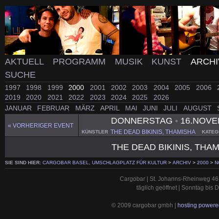
AKTUELL
PROGRAMM
MUSIK
KUNST
ARCH
SUCHE
1997
1998
1999
2000
2001
2002
2003
2004
2005
2006
2019
2020
2021
2022
2023
2024
2025
2026
JANUAR
FEBRUAR
MÄRZ
APRIL
MAI
JUNI
JULI
AUGUST
DONNERSTAG
•
16.NOVE
« VORHERIGER EVENT
THE DEAD BIKINIS, THAMISHA
KÜNSTLER
KATEG
THE DEAD BIKINIS, THA
SIE SIND HIER:
CARGOBAR BASEL, UMSCHLAGPLATZ FÜR KULTUR
>
ARCHIV
>
2000
>
N
Cargobar | St. Johanns-Rheinweg 46 
täglich geöffnet | Sonntag bis
© 2009 cargobar gmbh |
hosting powered