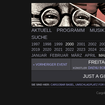
AKTUELL
PROGRAMM
MUSI
SUCHE
1997
1998
1999
2000
2001
2002
20
2019
2020
2021
2022
2023
2024
20
JANUAR
FEBRUAR
MÄRZ
APRIL
MA
FREIT
« VORHERIGER EVENT
DAENU BO
KÜNSTLER
JUST A G
SIE SIND HIER:
CARGOBAR BASEL, UMSCHLAGPLATZ FÜR
Cargob