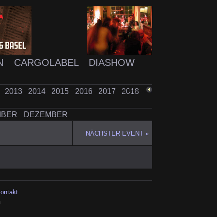
N
CARGOLABEL
DIASHOW
2
2013
2014
2015
2016
2017
2018
ZURÜCK
MBER
DEZEMBER
NÄCHSTER EVENT »
kontakt
h