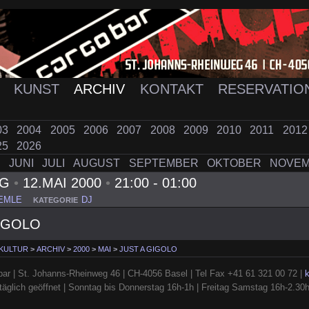
K
KUNST
ARCHIV
KONTAKT
RESERVATIO
03
2004
2005
2006
2007
2008
2009
2010
2011
201
25
2026
I
JUNI
JULI
AUGUST
SEPTEMBER
OKTOBER
NOVE
AG
•
12.MAI 2000
•
21:00 - 01:00
EMLE
DJ
KATEGORIE
IGOLO
 KULTUR
>
ARCHIV
>
2000
>
MAI
>
JUST A GIGOLO
ar | St. Johanns-Rheinweg 46 | CH-4056 Basel | Tel Fax +41 61 321 00 72 |
täglich geöffnet | Sonntag bis Donnerstag 16h-1h | Freitag Samstag 16h-2.30