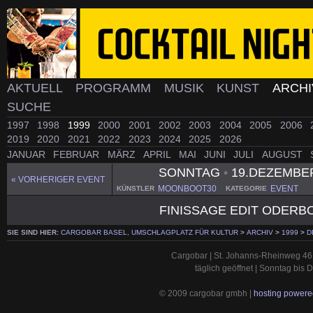
AKTUELL
PROGRAMM
MUSIK
KUNST
ARCH
SUCHE
1997
1998
1999
2000
2001
2002
2003
2004
2005
2006
2019
2020
2021
2022
2023
2024
2025
2026
JANUAR
FEBRUAR
MÄRZ
APRIL
MAI
JUNI
JULI
AUGUST
SONNTAG
•
19.DEZEMBE
« VORHERIGER EVENT
MOONBOOT30
EVENT
KÜNSTLER
KATEGORIE
FINISSAGE EDIT ODERB
SIE SIND HIER:
CARGOBAR BASEL, UMSCHLAGPLATZ FÜR KULTUR
>
ARCHIV
>
1999
>
D
Cargobar | St. Johanns-Rheinweg 46 
täglich geöffnet | Sonntag bis
© 2009 cargobar gmbh |
hosting powered